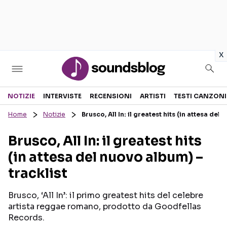
in
x
Sezioni
NOTIZIE
INTERVISTE
RECENSIONI
ARTISTI
TESTI CANZONI
Home
Notizie
Brusco, All In: il greatest hits (in attesa del
NOTIZIE
ARTISTI
Brusco, All In: il greatest hits
RECENSIONI MUSICALI
TESTI CANZONI
(in attesa del nuovo album) –
INTERVISTE
TOUR ED EVENTI
tracklist
GOSSIP E CURIOSITÀ
TALENT SHOW
Brusco, ‘All In’: il primo greatest hits del celebre
artista reggae romano, prodotto da Goodfellas
Records.