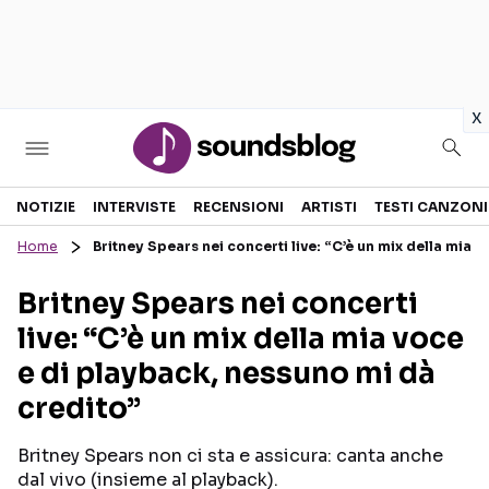
in
x
Sezioni
NOTIZIE
INTERVISTE
RECENSIONI
ARTISTI
TESTI CANZONI
Home
Britney Spears nei concerti live: “C’è un mix della mia 
NOTIZIE
ARTISTI
Britney Spears nei concerti
RECENSIONI MUSICALI
TESTI CANZONI
live: “C’è un mix della mia voce
INTERVISTE
TOUR ED EVENTI
e di playback, nessuno mi dà
GOSSIP E CURIOSITÀ
TALENT SHOW
credito”
Britney Spears non ci sta e assicura: canta anche
dal vivo (insieme al playback).