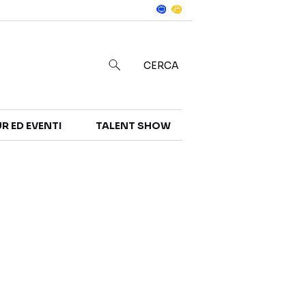
Notizie
in
CERCA
R ED EVENTI
TALENT SHOW