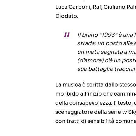
Luca Carboni, Raf, Giuliano Pa
Diodato.
Il brano “1993” è una 
strada: un posto alle 
un meta segnata a ma
(d’amore) c’è un posto 
sue battaglie traccia
La musica è scritta dallo stes
morbido all’inizio che cammina 
della consapevolezza. Il testo
sceneggiatore della serie tv Sky 
con tratti di sensibilità comune