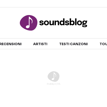
Sezioni
RECENSIONI
ARTISTI
TESTI CANZONI
TOU
NOTIZIE
ARTISTI
RECENSIONI MUSICALI
TESTI CANZONI
INTERVISTE
TOUR ED EVENTI
GOSSIP E CURIOSITÀ
TALENT SHOW