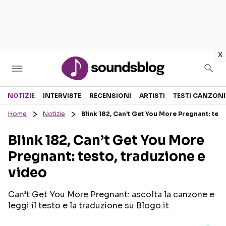
in
x
Sezioni
NOTIZIE
INTERVISTE
RECENSIONI
ARTISTI
TESTI CANZONI
Home
Notizie
Blink 182, Can’t Get You More Pregnant: test
NOTIZIE
ARTISTI
Blink 182, Can’t Get You More
RECENSIONI MUSICALI
TESTI CANZONI
Pregnant: testo, traduzione e
INTERVISTE
TOUR ED EVENTI
video
GOSSIP E CURIOSITÀ
TALENT SHOW
Can’t Get You More Pregnant: ascolta la canzone e
leggi il testo e la traduzione su Blogo.it