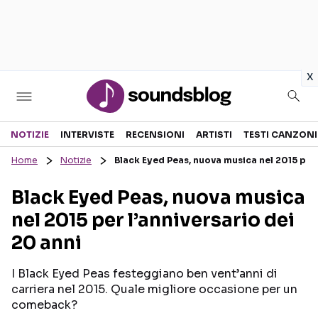
in
x
Sezioni
NOTIZIE
INTERVISTE
RECENSIONI
ARTISTI
TESTI CANZONI
Home
Notizie
Black Eyed Peas, nuova musica nel 2015 per 
NOTIZIE
ARTISTI
Black Eyed Peas, nuova musica
RECENSIONI MUSICALI
TESTI CANZONI
nel 2015 per l’anniversario dei
INTERVISTE
TOUR ED EVENTI
20 anni
GOSSIP E CURIOSITÀ
TALENT SHOW
I Black Eyed Peas festeggiano ben vent’anni di
carriera nel 2015. Quale migliore occasione per un
comeback?