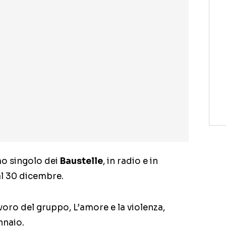
imo singolo dei
Baustelle
, in radio e in
dal 30 dicembre.
voro del gruppo, L’amore e la violenza,
nnaio.