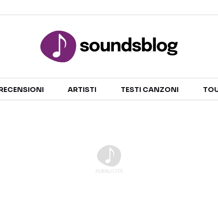
Sezioni
RECENSIONI
ARTISTI
TESTI CANZONI
TOU
NOTIZIE
ARTISTI
RECENSIONI MUSICALI
TESTI CANZONI
INTERVISTE
TOUR ED EVENTI
GOSSIP E CURIOSITÀ
TALENT SHOW