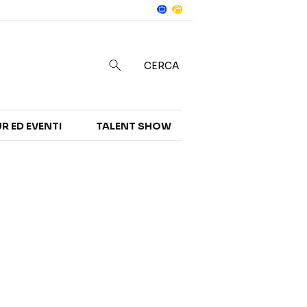
Notizie
in
CERCA
R ED EVENTI
TALENT SHOW