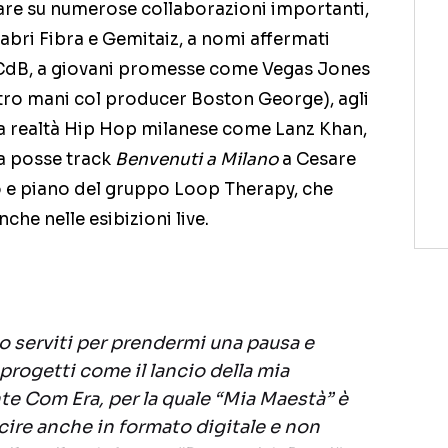
re su numerose collaborazioni importanti,
bri Fibra e Gemitaiz, a nomi affermati
 CdB, a giovani promesse come Vegas Jones
ttro mani col producer Boston George), agli
la realtà Hip Hop milanese come Lanz Khan,
la posse track
Benvenuti a Milano
a Cesare
so e piano del gruppo Loop Therapy, che
e nelle esibizioni live.
no serviti per prendermi una pausa e
progetti come il lancio della mia
e Com Era, per la quale “Mia Maestà” è
scire anche in formato digitale e non