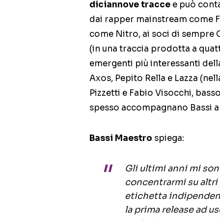
diciannove tracce
e può conta
dai rapper mainstream come Fa
come Nitro, ai soci di sempre
(in una traccia prodotta a qua
emergenti più interessanti del
Axos, Pepito Rella e Lazza (nel
Pizzetti e Fabio Visocchi, bas
spesso accompagnano Bassi anch
Bassi Maestro
spiega:
Gli ultimi anni mi so
concentrarmi su altri 
etichetta indipendent
la prima release ad u