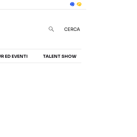
Notizie
in
CERCA
R ED EVENTI
TALENT SHOW