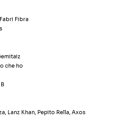
Fabri Fibra
s
Gemitaiz
lo che ho
dB
zza, Lanz Khan, Pepito Rella, Axos