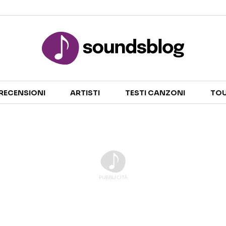
Sezioni
RECENSIONI
ARTISTI
TESTI CANZONI
TOU
NOTIZIE
ARTISTI
RECENSIONI MUSICALI
TESTI CANZONI
INTERVISTE
TOUR ED EVENTI
GOSSIP E CURIOSITÀ
TALENT SHOW