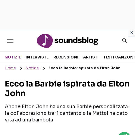
in
x
Sezioni
NOTIZIE
INTERVISTE
RECENSIONI
ARTISTI
TESTI CANZONI
Home
Notizie
Ecco la Barbie ispirata da Elton John
NOTIZIE
ARTISTI
Ecco la Barbie ispirata da Elton
RECENSIONI MUSICALI
TESTI CANZONI
John
INTERVISTE
TOUR ED EVENTI
GOSSIP E CURIOSITÀ
TALENT SHOW
Anche Elton John ha una sua Barbie personalizzata:
la collaborazione tra il cantante e la Mattel ha dato
vita ad una bambola