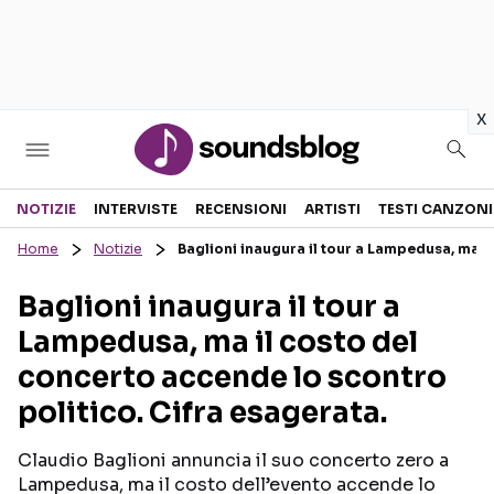
in
x
Sezioni
NOTIZIE
INTERVISTE
RECENSIONI
ARTISTI
TESTI CANZONI
Home
Notizie
Baglioni inaugura il tour a Lampedusa, ma i
NOTIZIE
ARTISTI
Baglioni inaugura il tour a
RECENSIONI MUSICALI
TESTI CANZONI
Lampedusa, ma il costo del
INTERVISTE
TOUR ED EVENTI
concerto accende lo scontro
GOSSIP E CURIOSITÀ
TALENT SHOW
politico. Cifra esagerata.
Claudio Baglioni annuncia il suo concerto zero a
Lampedusa, ma il costo dell’evento accende lo