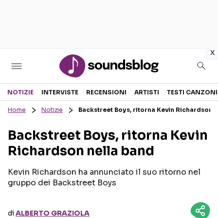
in
x
Sezioni
NOTIZIE
INTERVISTE
RECENSIONI
ARTISTI
TESTI CANZONI
Home
Notizie
Backstreet Boys, ritorna Kevin Richardson 
NOTIZIE
ARTISTI
Backstreet Boys, ritorna Kevin
RECENSIONI MUSICALI
TESTI CANZONI
Richardson nella band
INTERVISTE
TOUR ED EVENTI
GOSSIP E CURIOSITÀ
TALENT SHOW
Kevin Richardson ha annunciato il suo ritorno nel
gruppo dei Backstreet Boys
di
ALBERTO GRAZIOLA