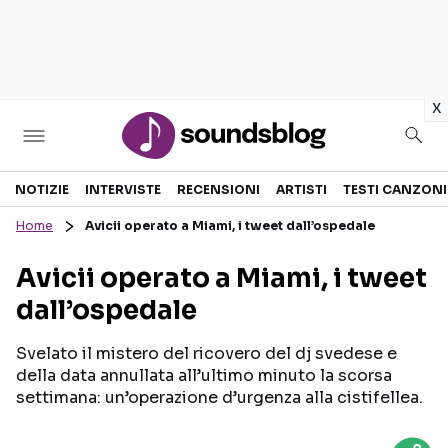
in
x
Sezioni
NOTIZIE
INTERVISTE
RECENSIONI
ARTISTI
TESTI CANZONI
Home
Avicii operato a Miami, i tweet dall’ospedale
NOTIZIE
ARTISTI
Avicii operato a Miami, i tweet
RECENSIONI MUSICALI
TESTI CANZONI
dall’ospedale
INTERVISTE
TOUR ED EVENTI
GOSSIP E CURIOSITÀ
TALENT SHOW
Svelato il mistero del ricovero del dj svedese e
della data annullata all’ultimo minuto la scorsa
settimana: un’operazione d’urgenza alla cistifellea.