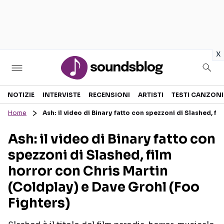
in
x
Sezioni
NOTIZIE
INTERVISTE
RECENSIONI
ARTISTI
TESTI CANZONI
Home
Ash: il video di Binary fatto con spezzoni di Slashed, f
NOTIZIE
ARTISTI
Ash: il video di Binary fatto con
RECENSIONI MUSICALI
TESTI CANZONI
spezzoni di Slashed, film
INTERVISTE
TOUR ED EVENTI
horror con Chris Martin
GOSSIP E CURIOSITÀ
TALENT SHOW
(Coldplay) e Dave Grohl (Foo
Fighters)