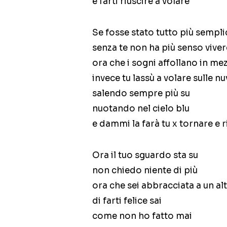
e farti riuscire a volare
Se fosse stato tutto più sempli
senza te non ha più senso viver
ora che i sogni affollano in me
invece tu lassù a volare sulle n
salendo sempre più su
nuotando nel cielo blu
e dammi la farà tu x tornare e r
Ora il tuo sguardo sta su
non chiedo niente di più
ora che sei abbracciata a un a
di farti felice sai
come non ho fatto mai