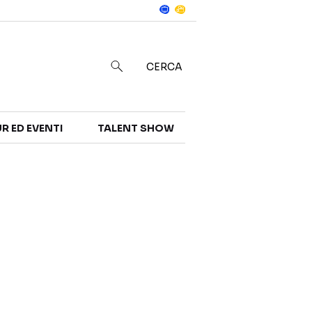
Notizie
in
CERCA
R ED EVENTI
TALENT SHOW