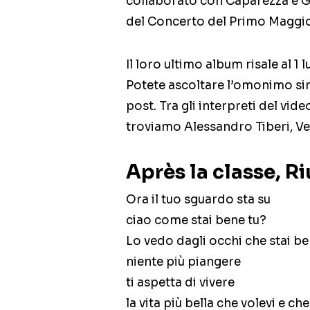
collaborato con Caparezza e Giu
del Concerto del Primo Maggio 
Il loro ultimo album risale al 1 l
Potete ascoltare l’omonimo sing
post. Tra gli interpreti del vide
troviamo Alessandro Tiberi, V
Après la classe, Ri
Ora il tuo sguardo sta su
ciao come stai bene tu?
Lo vedo dagli occhi che stai be
niente più piangere
ti aspetta di vivere
la vita più bella che volevi e ch