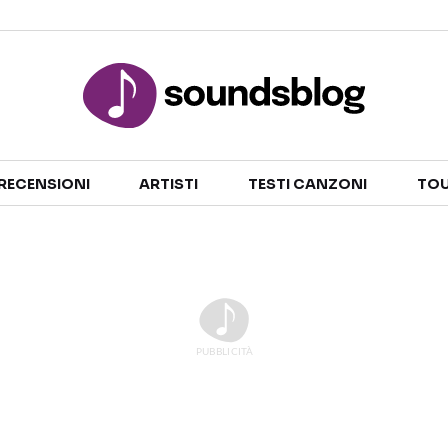
Sezioni
RECENSIONI
ARTISTI
TESTI CANZONI
TOU
NOTIZIE
ARTISTI
RECENSIONI MUSICALI
TESTI CANZONI
INTERVISTE
TOUR ED EVENTI
GOSSIP E CURIOSITÀ
TALENT SHOW