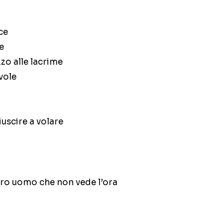
ce
e
zzo alle lacrime
uvole
iuscire a volare
ltro uomo che non vede l’ora