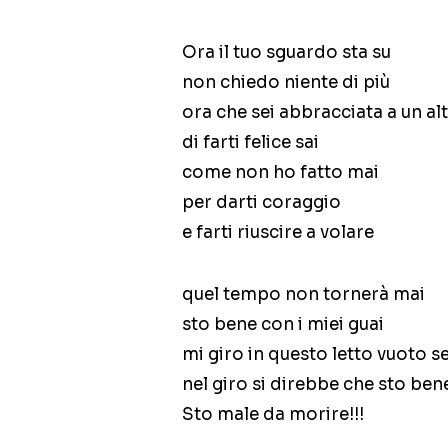
Ora il tuo sguardo sta su
non chiedo niente di più
ora che sei abbracciata a un a
di farti felice sai
come non ho fatto mai
per darti coraggio
e farti riuscire a volare
quel tempo non tornerà mai
sto bene con i miei guai
mi giro in questo letto vuoto 
nel giro si direbbe che sto be
Sto male da morire!!!