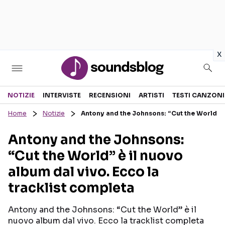
in
x
Sezioni
NOTIZIE
INTERVISTE
RECENSIONI
ARTISTI
TESTI CANZONI
Home
Notizie
Antony and the Johnsons: “Cut the World” è 
NOTIZIE
ARTISTI
Antony and the Johnsons:
RECENSIONI MUSICALI
TESTI CANZONI
“Cut the World” è il nuovo
INTERVISTE
TOUR ED EVENTI
album dal vivo. Ecco la
GOSSIP E CURIOSITÀ
TALENT SHOW
tracklist completa
Antony and the Johnsons: “Cut the World” è il
nuovo album dal vivo. Ecco la tracklist completa