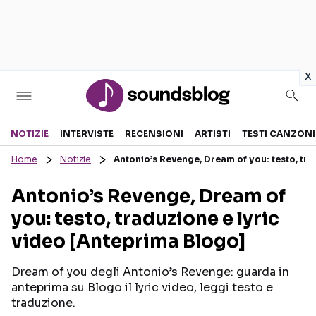
in
x
Sezioni
NOTIZIE
INTERVISTE
RECENSIONI
ARTISTI
TESTI CANZONI
Home
Notizie
Antonio’s Revenge, Dream of you: testo, tra
NOTIZIE
ARTISTI
Antonio’s Revenge, Dream of
RECENSIONI MUSICALI
TESTI CANZONI
you: testo, traduzione e lyric
INTERVISTE
TOUR ED EVENTI
video [Anteprima Blogo]
GOSSIP E CURIOSITÀ
TALENT SHOW
Dream of you degli Antonio’s Revenge: guarda in
anteprima su Blogo il lyric video, leggi testo e
traduzione.