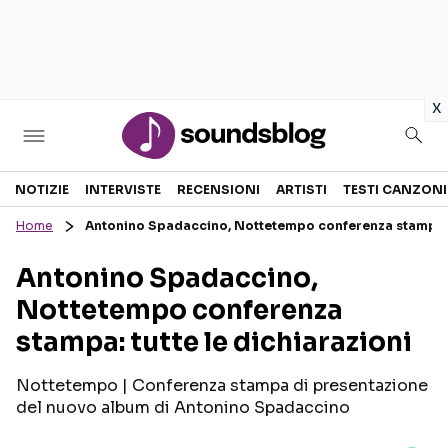
in
x
Sezioni
NOTIZIE
INTERVISTE
RECENSIONI
ARTISTI
TESTI CANZONI
Home
Antonino Spadaccino, Nottetempo conferenza stampa: t
NOTIZIE
ARTISTI
Antonino Spadaccino,
RECENSIONI MUSICALI
TESTI CANZONI
Nottetempo conferenza
INTERVISTE
TOUR ED EVENTI
stampa: tutte le dichiarazioni
GOSSIP E CURIOSITÀ
TALENT SHOW
Nottetempo | Conferenza stampa di presentazione
del nuovo album di Antonino Spadaccino