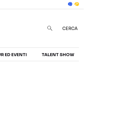
Notizie
in
CERCA
R ED EVENTI
TALENT SHOW