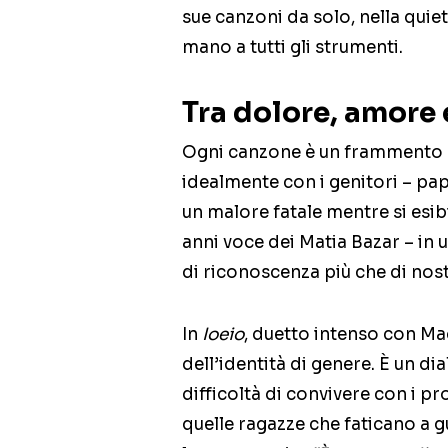
sue canzoni da solo, nella qui
mano a tutti gli strumenti.
Tra dolore, amore 
Ogni canzone è un frammento d
idealmente con i genitori – p
un malore fatale mentre si esi
anni voce dei Matia Bazar – in
di riconoscenza più che di nost
In
Ioeio
, duetto intenso con Mad
dell’identità di genere. È un d
difficoltà di convivere con i 
quelle ragazze che faticano a g