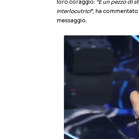
loro coraggio:
“È un pezzo di s
interlocutrici
”, ha commentato 
messaggio.