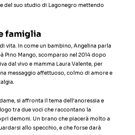
ete del suo studio di Lagonegro mettendo
e famiglia
i vita. In come un bambino, Angelina parla
apà Pino Mango, scomparso nel 2014 dopo
biva dal vivo e mamma Laura Valente, per
 una messaggio affettuoso, colmo di amore e
algia.
ame, si affronta il tema dell’anoressia e
ialogo tra due voci che raccontano la
propri demoni. Un brano che piacerà molto a
uardarsi allo specchio, e che forse darà