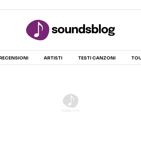
Sezioni
RECENSIONI
ARTISTI
TESTI CANZONI
TOU
NOTIZIE
ARTISTI
RECENSIONI MUSICALI
TESTI CANZONI
INTERVISTE
TOUR ED EVENTI
GOSSIP E CURIOSITÀ
TALENT SHOW