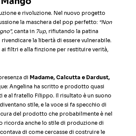
a Mango
uzione e rivoluzione. Nel nuovo progetto
ussione la maschera del pop perfetto:
“Non
ogno”
, canta in
7up
, rifiutando la patina
ivendicare la libertà di essere vulnerabile.
i filtri e alla finzione per restituire verità,
 presenza di
Madame, Calcutta e Dardust,
que: Angelina ha scritto e prodotto quasi
 e al fratello Filippo. Il risultato è un suono
diventano stile, e la voce si fa specchio di
a cura del prodotto che probabilmente è nel
ricorda anche lo stile di produzione di
contava di come cercasse di costruire le