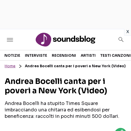
in
x
Sezioni
NOTIZIE
INTERVISTE
RECENSIONI
ARTISTI
TESTI CANZONI
Home
Andrea Bocelli canta per i poveri a New York (Video)
NOTIZIE
ARTISTI
Andrea Bocelli canta per i
RECENSIONI MUSICALI
TESTI CANZONI
poveri a New York (Video)
INTERVISTE
TOUR ED EVENTI
GOSSIP E CURIOSITÀ
TALENT SHOW
Andrea Bocelli ha stupito Times Square
imbracciando una chitarra ed esibendosi per
beneficenza: raccolti in pochi minuti 500 dollari.