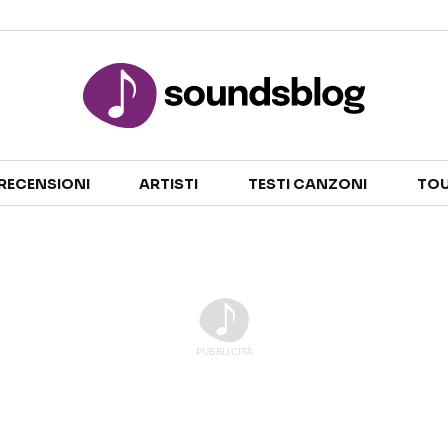
Sezioni
RECENSIONI
ARTISTI
TESTI CANZONI
TOU
NOTIZIE
ARTISTI
RECENSIONI MUSICALI
TESTI CANZONI
INTERVISTE
TOUR ED EVENTI
GOSSIP E CURIOSITÀ
TALENT SHOW