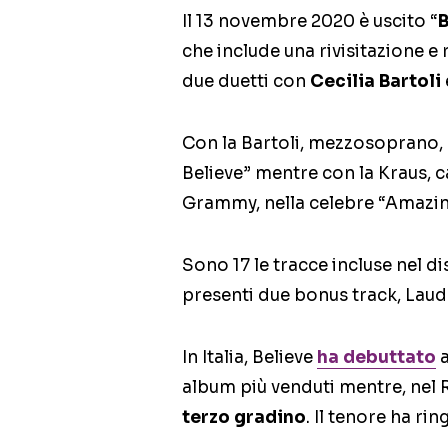
Il 13 novembre 2020 è uscito “
B
che include una rivisitazione e 
due duetti con
Cecilia Bartoli
Con la Bartoli,
mezzosoprano
,
Believe” mentre con la Kraus,
c
Grammy,
nella celebre “Amazi
Sono 17 le tracce incluse nel di
presenti due bonus track, Lau
In Italia, Believe
ha debuttato
a
album più venduti mentre, nel 
terzo gradino
. Il tenore ha ri