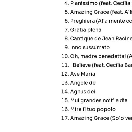
Pianissimo
(feat. Cecilia
Amazing Grace
(feat. Al
Preghiera (Alla mente c
Gratia plena
Cantique de Jean Racin
Inno sussurrato
Oh, madre benedetta! (A
I Believe
(feat. Cecilia Ba
Ave Maria
Angele dei
Agnus dei
Mui grandes noit’ e dia
Mira il tuo popolo
Amazing Grace (Solo ve