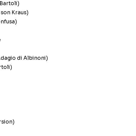
 Bartoli)
lison Kraus)
onfusa)
e
dagio di Albinoni)
rtoli)
rsion)