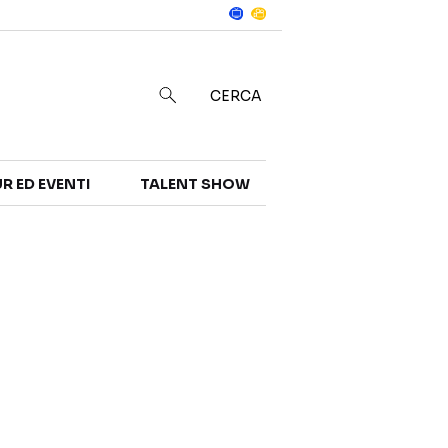
Notizie
in
CERCA
R ED EVENTI
TALENT SHOW