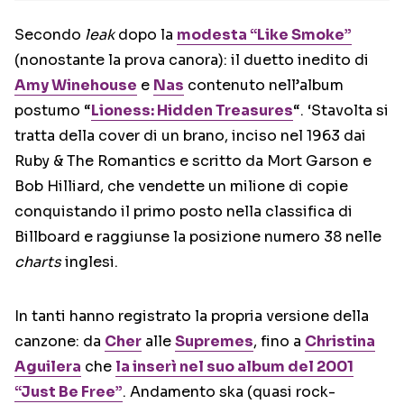
Secondo
leak
dopo la
modesta “Like Smoke”
(nonostante la prova canora): il duetto inedito di
Amy Winehouse
e
Nas
contenuto nell’album
postumo “
Lioness: Hidden Treasures
“. ‘Stavolta si
tratta della cover di un brano, inciso nel 1963 dai
Ruby & The Romantics e scritto da Mort Garson e
Bob Hilliard, che vendette un milione di copie
conquistando il primo posto nella classifica di
Billboard e raggiunse la posizione numero 38 nelle
charts
inglesi.
In tanti hanno registrato la propria versione della
canzone: da
Cher
alle
Supremes
, fino a
Christina
Aguilera
che
la inserì nel suo album del 2001
“Just Be Free”
. Andamento ska (quasi rock-