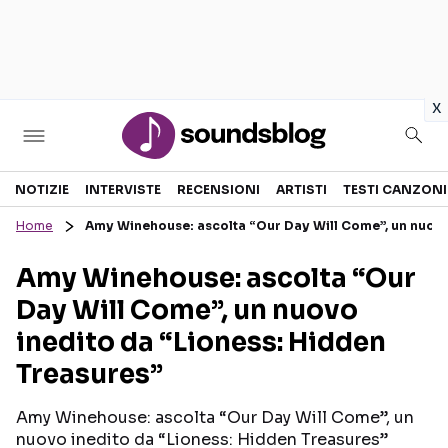
in
x
Sezioni
NOTIZIE
INTERVISTE
RECENSIONI
ARTISTI
TESTI CANZONI
Home
Amy Winehouse: ascolta “Our Day Will Come”, un nuovo
NOTIZIE
ARTISTI
Amy Winehouse: ascolta “Our
RECENSIONI MUSICALI
TESTI CANZONI
Day Will Come”, un nuovo
INTERVISTE
TOUR ED EVENTI
inedito da “Lioness: Hidden
GOSSIP E CURIOSITÀ
TALENT SHOW
Treasures”
Amy Winehouse: ascolta “Our Day Will Come”, un
nuovo inedito da “Lioness: Hidden Treasures”