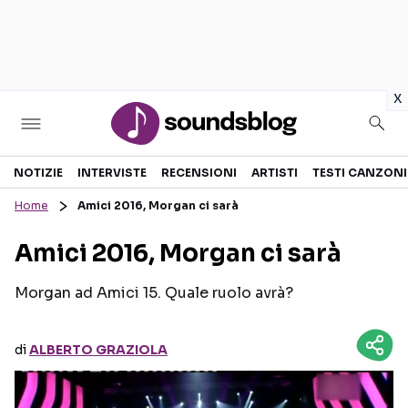
in
x
Sezioni
NOTIZIE
INTERVISTE
RECENSIONI
ARTISTI
TESTI CANZONI
Home
Amici 2016, Morgan ci sarà
NOTIZIE
ARTISTI
Amici 2016, Morgan ci sarà
RECENSIONI MUSICALI
TESTI CANZONI
INTERVISTE
TOUR ED EVENTI
Morgan ad Amici 15. Quale ruolo avrà?
GOSSIP E CURIOSITÀ
TALENT SHOW
di
ALBERTO GRAZIOLA