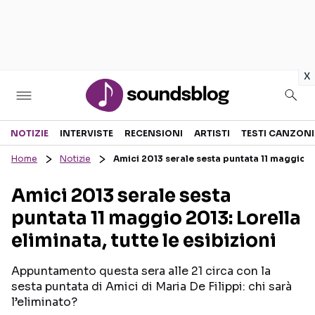
in
x
Sezioni
NOTIZIE
INTERVISTE
RECENSIONI
ARTISTI
TESTI CANZONI
Home
Notizie
Amici 2013 serale sesta puntata 11 maggio 201
NOTIZIE
ARTISTI
Amici 2013 serale sesta
RECENSIONI MUSICALI
TESTI CANZONI
puntata 11 maggio 2013: Lorella
INTERVISTE
TOUR ED EVENTI
eliminata, tutte le esibizioni
GOSSIP E CURIOSITÀ
TALENT SHOW
Appuntamento questa sera alle 21 circa con la
sesta puntata di Amici di Maria De Filippi: chi sarà
l’eliminato?