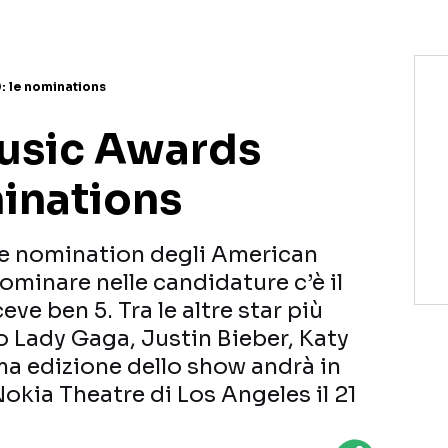
 le nominations
usic Awards
minations
le nomination degli American
minare nelle candidature c’è il
ve ben 5. Tra le altre star più
 Lady Gaga, Justin Bieber, Katy
ma edizione dello show andrà in
okia Theatre di Los Angeles il 21