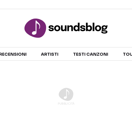
Sezioni
RECENSIONI
ARTISTI
TESTI CANZONI
TOU
NOTIZIE
ARTISTI
RECENSIONI MUSICALI
TESTI CANZONI
INTERVISTE
TOUR ED EVENTI
GOSSIP E CURIOSITÀ
TALENT SHOW