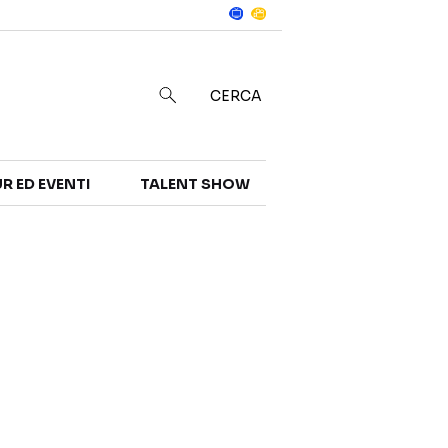
Notizie
in
CERCA
R ED EVENTI
TALENT SHOW