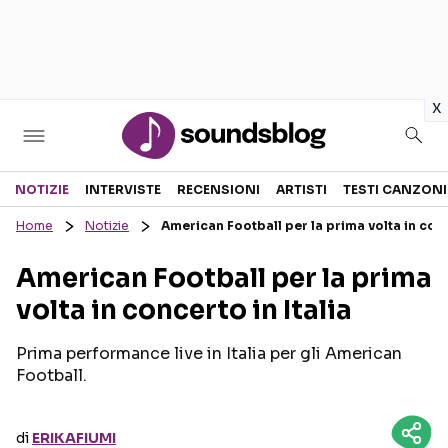
in
x
Sezioni
NOTIZIE
INTERVISTE
RECENSIONI
ARTISTI
TESTI CANZONI
Home
Notizie
American Football per la prima volta in conc
NOTIZIE
ARTISTI
American Football per la prima
RECENSIONI MUSICALI
TESTI CANZONI
volta in concerto in Italia
INTERVISTE
TOUR ED EVENTI
GOSSIP E CURIOSITÀ
TALENT SHOW
Prima performance live in Italia per gli American
Football.
di
ERIKAFIUMI