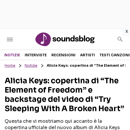
in
x
Sezioni
NOTIZIE
INTERVISTE
RECENSIONI
ARTISTI
TESTI CANZONI
Home
Notizie
Alicia Keys: copertina di “The Element of F
NOTIZIE
ARTISTI
Alicia Keys: copertina di “The
RECENSIONI MUSICALI
TESTI CANZONI
Element of Freedom” e
INTERVISTE
TOUR ED EVENTI
backstage del video di “Try
GOSSIP E CURIOSITÀ
TALENT SHOW
Sleeping With A Broken Heart”
Questa che vi mostriamo qui accanto è la
copertina ufficiale del nuovo album di Alicia Keys