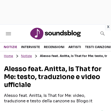
in
x
Sezioni
NOTIZIE
INTERVISTE
RECENSIONI
ARTISTI
TESTI CANZONI
Home
Notizie
Alesso feat. Anitta, Is That for Me: testo, tr
NOTIZIE
ARTISTI
Alesso feat. Anitta, Is That for
RECENSIONI MUSICALI
TESTI CANZONI
Me: testo, traduzione e video
INTERVISTE
TOUR ED EVENTI
ufficiale
GOSSIP E CURIOSITÀ
TALENT SHOW
Alesso feat. Anitta, Is That for Me: video,
traduzione e testo della canzone su Blogo.it