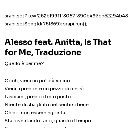
srapi.setPkey(‘252b199f1f3067f890b493eb52294b48’
srapi.setSongId(751869); srapi.run();
Alesso feat. Anitta, Is That
for Me, Traduzione
Quello è per me?
Oooh, vieni un po’ più vicino
Vieni a prendere un pezzo di me, sì
Lasciami, prendi il mio posto
Niente di sbagliato nel sentirsi bene
Oh no, non essere egoista
Sta diventando tardi, guardo il tempo