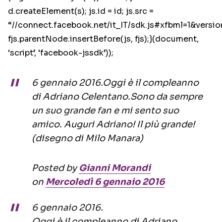
d.createElement(s); js.id = id; js.src =
“//connect.facebook.net/it_IT/sdk.js#xfbml=1&versio
fjs.parentNode.insertBefore(js, fjs);}(document,
‘script’, ‘facebook-jssdk’));
6 gennaio 2016.Oggi è il compleanno
di Adriano Celentano.Sono da sempre
un suo grande fan e mi sento suo
amico. Auguri Adriano! Il più grande!
(disegno di Milo Manara)
Posted by
Gianni Morandi
on
Mercoledì 6 gennaio 2016
6 gennaio 2016.
Oggi è il compleanno di Adriano