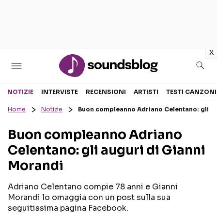
in
x
Sezioni
NOTIZIE
INTERVISTE
RECENSIONI
ARTISTI
TESTI CANZONI
Home
Notizie
Buon compleanno Adriano Celentano: gli au
NOTIZIE
ARTISTI
Buon compleanno Adriano
RECENSIONI MUSICALI
TESTI CANZONI
Celentano: gli auguri di Gianni
INTERVISTE
TOUR ED EVENTI
Morandi
GOSSIP E CURIOSITÀ
TALENT SHOW
Adriano Celentano compie 78 anni e Gianni
Morandi lo omaggia con un post sulla sua
seguitissima pagina Facebook.