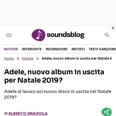
in
x
Sezioni
NOTIZIE
INTERVISTE
RECENSIONI
ARTISTI
TESTI CANZONI
Home
Notizie
Adele, nuovo album in uscita per Natale 20
NOTIZIE
ARTISTI
Adele, nuovo album in uscita
RECENSIONI MUSICALI
TESTI CANZONI
per Natale 2019?
INTERVISTE
TOUR ED EVENTI
GOSSIP E CURIOSITÀ
TALENT SHOW
Adele al lavoro sul nuovo disco in uscita nel Natale
2019?
di
ALBERTO GRAZIOLA