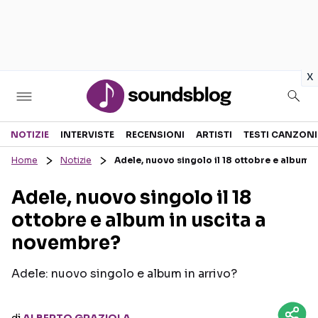
in
x
Sezioni
NOTIZIE
INTERVISTE
RECENSIONI
ARTISTI
TESTI CANZONI
Home
Notizie
Adele, nuovo singolo il 18 ottobre e album 
NOTIZIE
ARTISTI
Adele, nuovo singolo il 18
RECENSIONI MUSICALI
TESTI CANZONI
ottobre e album in uscita a
INTERVISTE
TOUR ED EVENTI
novembre?
GOSSIP E CURIOSITÀ
TALENT SHOW
Adele: nuovo singolo e album in arrivo?