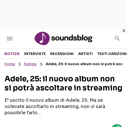
in
x
Sezioni
NOTIZIE
INTERVISTE
RECENSIONI
ARTISTI
TESTI CANZONI
Home
Notizie
Adele, 25: il nuovo album non si potrà ascol
NOTIZIE
ARTISTI
Adele, 25: il nuovo album non
RECENSIONI MUSICALI
TESTI CANZONI
si potrà ascoltare in streaming
INTERVISTE
TOUR ED EVENTI
GOSSIP E CURIOSITÀ
TALENT SHOW
E’ uscito il nuovo album di Adele, 25. Ma se
volevate ascoltarlo in streaming, non vi sarà
possibile farlo…