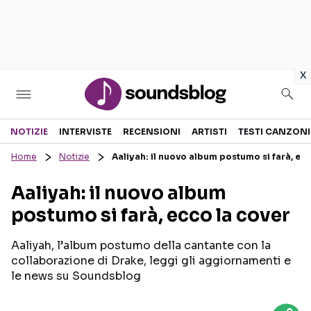
in
x
Sezioni
NOTIZIE
INTERVISTE
RECENSIONI
ARTISTI
TESTI CANZONI
Home
Notizie
Aaliyah: il nuovo album postumo si farà, ec
NOTIZIE
ARTISTI
Aaliyah: il nuovo album
RECENSIONI MUSICALI
TESTI CANZONI
postumo si farà, ecco la cover
INTERVISTE
TOUR ED EVENTI
GOSSIP E CURIOSITÀ
TALENT SHOW
Aaliyah, l’album postumo della cantante con la
collaborazione di Drake, leggi gli aggiornamenti e
le news su Soundsblog