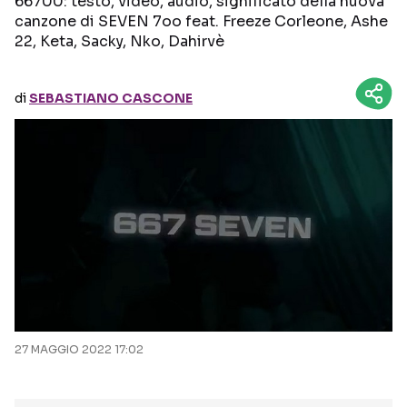
66700: testo, video, audio, significato della nuova
canzone di SEVEN 7oo feat. Freeze Corleone, Ashe
22, Keta, Sacky, Nko, Dahirvè
Seguici sui social
di
SEBASTIANO CASCONE
27 MAGGIO 2022 17:02