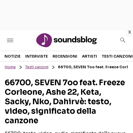
in
x
Sezioni
NOTIZIE
INTERVISTE
RECENSIONI
ARTISTI
TESTI CANZONI
Home
Testi canzoni
66700, SEVEN 7oo feat. Freeze Corleone
NOTIZIE
ARTISTI
66700, SEVEN 7oo feat. Freeze
RECENSIONI MUSICALI
TESTI CANZONI
Corleone, Ashe 22, Keta,
INTERVISTE
TOUR ED EVENTI
Sacky, Nko, Dahirvè: testo,
GOSSIP E CURIOSITÀ
TALENT SHOW
video, significato della
canzone