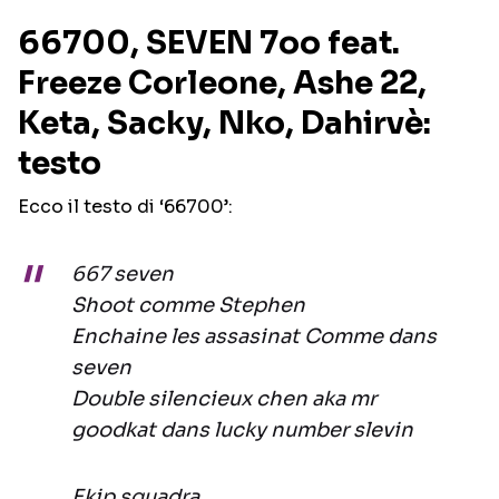
66700, SEVEN 7oo feat.
Freeze Corleone, Ashe 22,
Keta, Sacky, Nko, Dahirvè:
testo
Ecco il testo di ‘66700’:
667 seven
Shoot comme Stephen
Enchaine les assasinat Comme dans
seven
Double silencieux chen aka mr
goodkat dans lucky number slevin
Ekip squadra