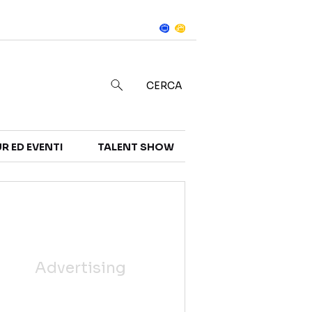
Notizie
in
CERCA
R ED EVENTI
TALENT SHOW