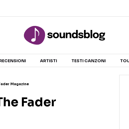
Sezioni
NOTIZIE
ARTISTI
RECENSIONI
ARTISTI
TESTI CANZONI
TOU
RECENSIONI MUSICALI
TESTI CANZONI
INTERVISTE
TOUR ED EVENTI
 Fader Magazine
GOSSIP E CURIOSITÀ
TALENT SHOW
The Fader