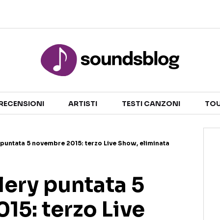
Sezioni
NOTIZIE
ARTISTI
RECENSIONI
ARTISTI
TESTI CANZONI
TOU
RECENSIONI MUSICALI
TESTI CANZONI
INTERVISTE
TOUR ED EVENTI
y puntata 5 novembre 2015: terzo Live Show, eliminata
GOSSIP E CURIOSITÀ
TALENT SHOW
llery puntata 5
15: terzo Live