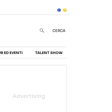
Notizie
in
CERCA
R ED EVENTI
TALENT SHOW