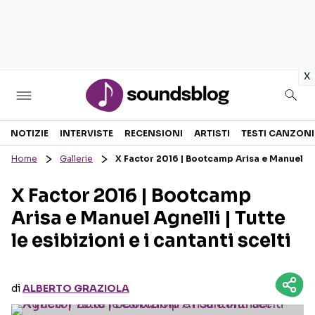
in
x
Sezioni
NOTIZIE
INTERVISTE
RECENSIONI
ARTISTI
TESTI CANZONI
Home
Gallerie
X Factor 2016 | Bootcamp Arisa e Manuel Agnel
NOTIZIE
ARTISTI
X Factor 2016 | Bootcamp
RECENSIONI MUSICALI
TESTI CANZONI
Arisa e Manuel Agnelli | Tutte
INTERVISTE
TOUR ED EVENTI
le esibizioni e i cantanti scelti
GOSSIP E CURIOSITÀ
TALENT SHOW
di
ALBERTO GRAZIOLA