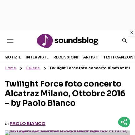
in
x
Sezioni
NOTIZIE
INTERVISTE
RECENSIONI
ARTISTI
TESTI CANZONI
Home
Gallerie
Twilight Force foto concerto Alcatraz Mila
NOTIZIE
ARTISTI
Twilight Force foto concerto
RECENSIONI MUSICALI
TESTI CANZONI
Alcatraz Milano, Ottobre 2016
INTERVISTE
TOUR ED EVENTI
– by Paolo Bianco
GOSSIP E CURIOSITÀ
TALENT SHOW
di
PAOLO BIANCO