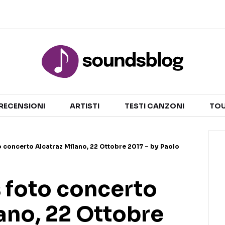
Sezioni
NOTIZIE
ARTISTI
RECENSIONI
ARTISTI
TESTI CANZONI
TOU
RECENSIONI MUSICALI
TESTI CANZONI
INTERVISTE
TOUR ED EVENTI
o concerto Alcatraz Milano, 22 Ottobre 2017 – by Paolo
GOSSIP E CURIOSITÀ
TALENT SHOW
s foto concerto
ano, 22 Ottobre