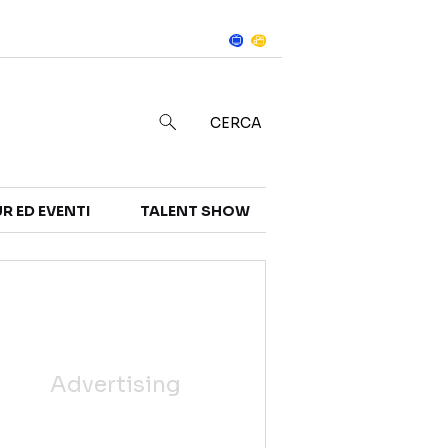
Notizie
in
CERCA
R ED EVENTI
TALENT SHOW