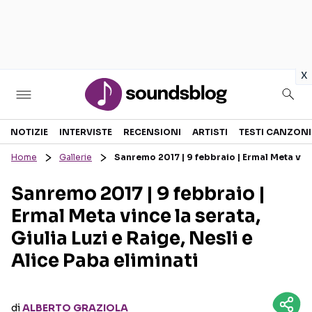
in
x
Sezioni
NOTIZIE
INTERVISTE
RECENSIONI
ARTISTI
TESTI CANZONI
Home
Gallerie
Sanremo 2017 | 9 febbraio | Ermal Meta vince
NOTIZIE
ARTISTI
Sanremo 2017 | 9 febbraio |
RECENSIONI MUSICALI
TESTI CANZONI
Ermal Meta vince la serata,
INTERVISTE
TOUR ED EVENTI
Giulia Luzi e Raige, Nesli e
GOSSIP E CURIOSITÀ
TALENT SHOW
Alice Paba eliminati
di
ALBERTO GRAZIOLA