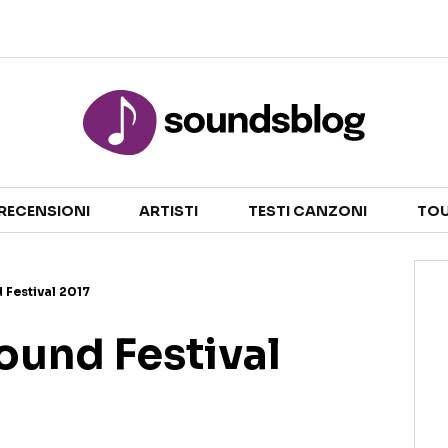
Sezioni
NOTIZIE
ARTISTI
RECENSIONI
ARTISTI
TESTI CANZONI
TOU
RECENSIONI MUSICALI
TESTI CANZONI
INTERVISTE
TOUR ED EVENTI
 Festival 2017
GOSSIP E CURIOSITÀ
TALENT SHOW
ound Festival