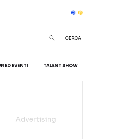
Notizie
in
CERCA
R ED EVENTI
TALENT SHOW