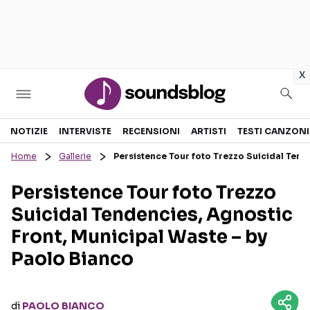
in
x
Sezioni
NOTIZIE
INTERVISTE
RECENSIONI
ARTISTI
TESTI CANZONI
Home
Gallerie
Persistence Tour foto Trezzo Suicidal Tend
NOTIZIE
ARTISTI
Persistence Tour foto Trezzo
RECENSIONI MUSICALI
TESTI CANZONI
Suicidal Tendencies, Agnostic
INTERVISTE
TOUR ED EVENTI
Front, Municipal Waste – by
GOSSIP E CURIOSITÀ
TALENT SHOW
Paolo Bianco
di
PAOLO BIANCO