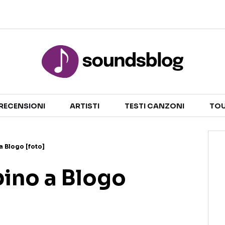
Sezioni
NOTIZIE
ARTISTI
RECENSIONI
ARTISTI
TESTI CANZONI
TOU
RECENSIONI MUSICALI
TESTI CANZONI
INTERVISTE
TOUR ED EVENTI
 Blogo [foto]
GOSSIP E CURIOSITÀ
TALENT SHOW
ino a Blogo