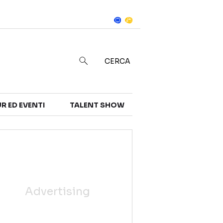
Notizie
in
CERCA
R ED EVENTI
TALENT SHOW