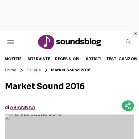
in
x
Sezioni
NOTIZIE
INTERVISTE
RECENSIONI
ARTISTI
TESTI CANZONI
Home
Gallerie
Market Sound 2016
NOTIZIE
ARTISTI
Market Sound 2016
RECENSIONI MUSICALI
TESTI CANZONI
INTERVISTE
TOUR ED EVENTI
di
ARIANNAA
GOSSIP E CURIOSITÀ
TALENT SHOW