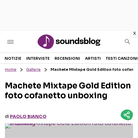
in
x
Sezioni
NOTIZIE
INTERVISTE
RECENSIONI
ARTISTI
TESTI CANZONI
Home
Gallerie
Machete Mixtape Gold Edition foto cofane
NOTIZIE
ARTISTI
Machete Mixtape Gold Edition
RECENSIONI MUSICALI
TESTI CANZONI
foto cofanetto unboxing
INTERVISTE
TOUR ED EVENTI
GOSSIP E CURIOSITÀ
TALENT SHOW
di
PAOLO BIANCO