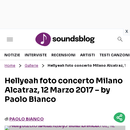
in
x
Sezioni
NOTIZIE
INTERVISTE
RECENSIONI
ARTISTI
TESTI CANZONI
Home
Gallerie
Hellyeah foto concerto Milano Alcatraz, 12
NOTIZIE
ARTISTI
Hellyeah foto concerto Milano
RECENSIONI MUSICALI
TESTI CANZONI
Alcatraz, 12 Marzo 2017 – by
INTERVISTE
TOUR ED EVENTI
Paolo Bianco
GOSSIP E CURIOSITÀ
TALENT SHOW
di
PAOLO BIANCO