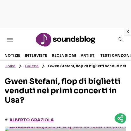
in
x
Sezioni
NOTIZIE
INTERVISTE
RECENSIONI
ARTISTI
TESTI CANZONI
Home
Gallerie
Gwen Stefani, flop di biglietti venduti nei p
NOTIZIE
ARTISTI
Gwen Stefani, flop di biglietti
RECENSIONI MUSICALI
TESTI CANZONI
venduti nei primi concerti in
INTERVISTE
TOUR ED EVENTI
Usa?
GOSSIP E CURIOSITÀ
TALENT SHOW
di
ALBERTO GRAZIOLA