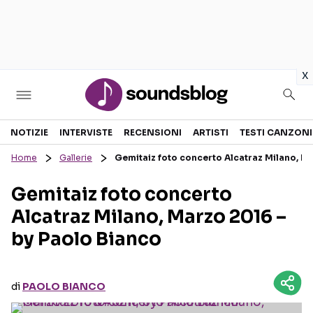
in
x
Sezioni
NOTIZIE
INTERVISTE
RECENSIONI
ARTISTI
TESTI CANZONI
Home
Gallerie
Gemitaiz foto concerto Alcatraz Milano, M
NOTIZIE
ARTISTI
Gemitaiz foto concerto
RECENSIONI MUSICALI
TESTI CANZONI
Alcatraz Milano, Marzo 2016 –
INTERVISTE
TOUR ED EVENTI
by Paolo Bianco
GOSSIP E CURIOSITÀ
TALENT SHOW
di
PAOLO BIANCO