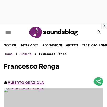
in
x
Sezioni
NOTIZIE
INTERVISTE
RECENSIONI
ARTISTI
TESTI CANZONI
Home
Gallerie
Francesco Renga
NOTIZIE
ARTISTI
Francesco Renga
RECENSIONI MUSICALI
TESTI CANZONI
INTERVISTE
TOUR ED EVENTI
di
ALBERTO GRAZIOLA
GOSSIP E CURIOSITÀ
TALENT SHOW