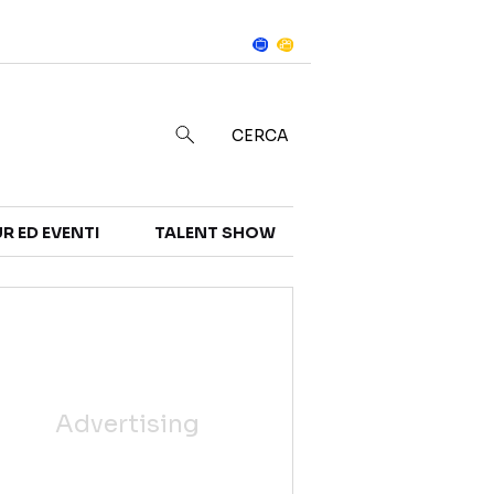
Notizie
in
CERCA
R ED EVENTI
TALENT SHOW