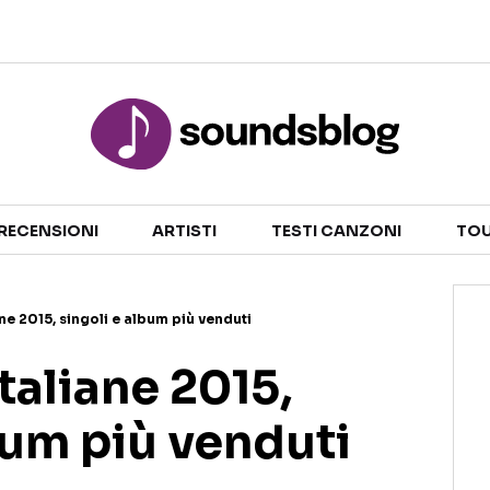
Sezioni
NOTIZIE
ARTISTI
RECENSIONI
ARTISTI
TESTI CANZONI
TOU
RECENSIONI MUSICALI
TESTI CANZONI
INTERVISTE
TOUR ED EVENTI
ane 2015, singoli e album più venduti
GOSSIP E CURIOSITÀ
TALENT SHOW
italiane 2015,
bum più venduti