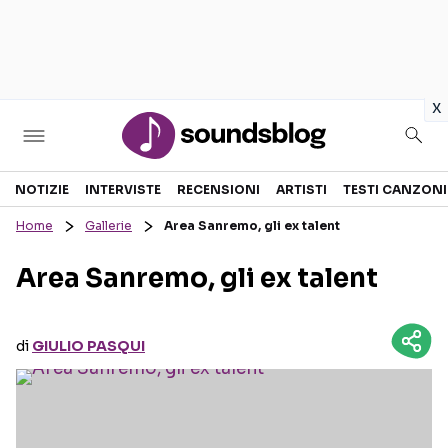
in
x
Sezioni
NOTIZIE
INTERVISTE
RECENSIONI
ARTISTI
TESTI CANZONI
Home
Gallerie
Area Sanremo, gli ex talent
NOTIZIE
ARTISTI
Area Sanremo, gli ex talent
RECENSIONI MUSICALI
TESTI CANZONI
INTERVISTE
TOUR ED EVENTI
di
GIULIO PASQUI
GOSSIP E CURIOSITÀ
TALENT SHOW