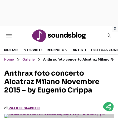
in
x
Sezioni
NOTIZIE
INTERVISTE
RECENSIONI
ARTISTI
TESTI CANZONI
Home
Gallerie
Anthrax foto concerto Alcatraz Milano No
NOTIZIE
ARTISTI
Anthrax foto concerto
RECENSIONI MUSICALI
TESTI CANZONI
Alcatraz Milano Novembre
INTERVISTE
TOUR ED EVENTI
2015 – by Eugenio Crippa
GOSSIP E CURIOSITÀ
TALENT SHOW
di
PAOLO BIANCO